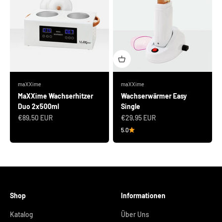
maXXime
maXXime
MaXXime Wachserhitzer
Wachserwärmer Easy
Duo 2x500ml
Single
Angebot
Angebot
€89,50 EUR
€29,95 EUR
5.0
Shop
Informationen
Katalog
Über Uns