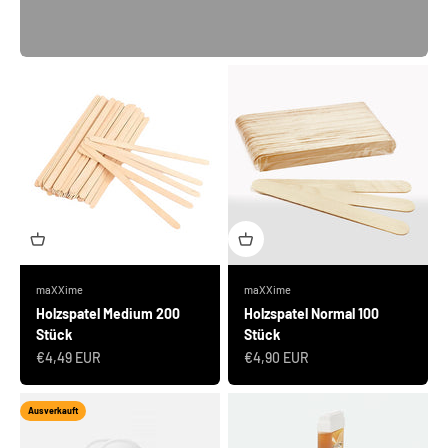
maXXime
maXXime
Holzspatel Medium 200
Holzspatel Normal 100
Stück
Stück
Angebot
Angebot
€4,49 EUR
€4,90 EUR
Ausverkauft