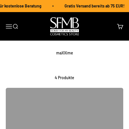
Zum Inhalt springen
für kostenlose Beratung
Gratis Versand bereits ab 75 EUR!
SORRY FOR MY BEAUTY
Navigationsmenü öffnen
Suche öffnen
Warenk
maXXime
Produkt des Monats
4 Produkte
Jetzt entdecken
Zurück